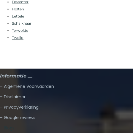
Deventer
Holten
Lettele
Schalkhaar
Terwolde
Twello
Informatie __
– Algemene Voorwaarden
– Disclaimer
– Privacyverklaring
– Google reviews
–
Blogs