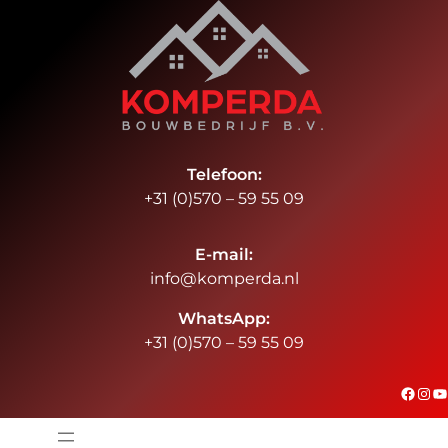
Ga
naar
de
inhoud
Telefoon:
+31 (0)570 – 59 55 09
E-mail:
info@komperda.nl
WhatsApp:
+31 (0)570 – 59 55 09
#
Instagram
YouTube