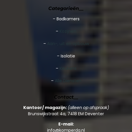
Categorieën__
–
Badkamers
–
Kozijnen
–
Aan-, uit en opbouw
– Isolatie
–
Keukens
–
Alle Diensten
Contact__
Kantoor/ magazijn:
(alleen op afspraak)
Brunswijkstraat 4a, 7418 EM Deventer
E-mail:
info@komperda.nl