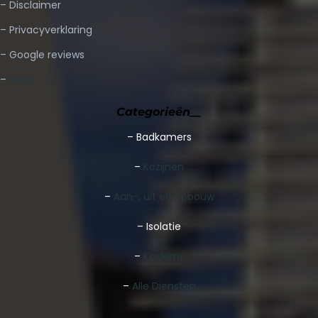
– Disclaimer
– Privacyverklaring
– Google reviews
–
Blogs
Categorieën__
–
Badkamers
–
Kozijnen
–
Aan-, uit en opbouw
– Isolatie
–
Keukens
–
Alle Diensten