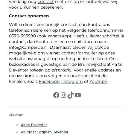
vandaag nog
contact
met ons op en ontdek wat wij
voor u kunnen betekenen.
Contact opnemen
Wilt u direct persoonlijk contact, dan kunt u ons
telefonisch bereiken op het volgende telefoonnummer:
0570-595590 (ook WhatsApp). Heeft u liever schriftelijk
contact, dan kunt u ons een e-mail sturen naar
info@komperda.nl. Daarnaast bieden wij ook de
mogelijkheid om via het
contactformulier
op onze
website uw vraag of opmerking achter te laten. Ons
bezoekadres is gevestigd aan de Brunswijkstraat 4a te
Deventer
(alleen op afspraak)
. Voor snelle updates en
nieuws kunt u ons volgen op onze social media
kanalen, zoals
Facebook
,
Instagram
of
Youtube
.
Facebook
Instagram
TikTok
YouTube
Zie ook:
Airco Deventer
Aluplast Kozijnen Deventer