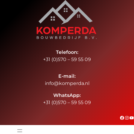
Ga
naar
de
inhoud
Telefoon:
+31 (0)570 – 59 55 09
E-mail:
info@komperda.nl
WhatsApp:
+31 (0)570 – 59 55 09
#
Instagram
YouTube