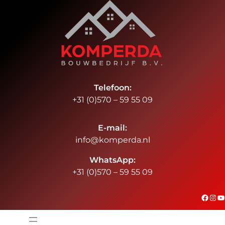
Ga
naar
de
inhoud
Telefoon:
+31 (0)570 – 59 55 09
E-mail:
info@komperda.nl
WhatsApp:
+31 (0)570 – 59 55 09
#
Instagram
YouTube