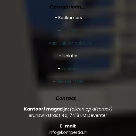
Categorieën__
–
Badkamers
–
Kozijnen
–
Aan-, uit en opbouw
– Isolatie
–
Keukens
–
Alle Diensten
Contact__
Kantoor/ magazijn:
(alleen op afspraak)
Brunswijkstraat 4a, 7418 EM Deventer
E-mail:
info@komperda.nl