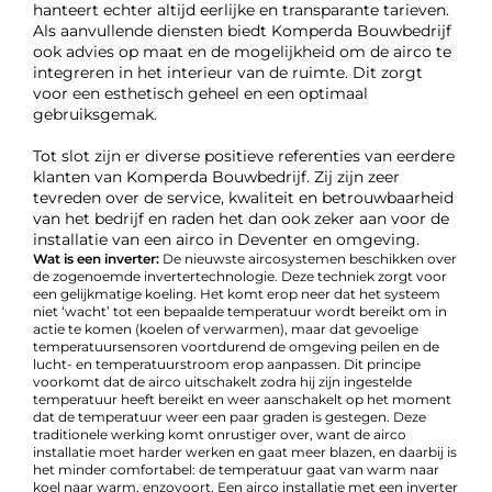
hanteert echter altijd eerlijke en transparante tarieven.
Als aanvullende diensten biedt Komperda Bouwbedrijf
ook advies op maat en de mogelijkheid om de airco te
integreren in het interieur van de ruimte. Dit zorgt
voor een esthetisch geheel en een optimaal
gebruiksgemak.
Tot slot zijn er diverse positieve referenties van eerdere
klanten van Komperda Bouwbedrijf. Zij zijn zeer
tevreden over de service, kwaliteit en betrouwbaarheid
van het bedrijf en raden het dan ook zeker aan voor de
installatie van een airco in Deventer en omgeving.
Wat is een inverter:
De nieuwste aircosystemen beschikken over
de zogenoemde invertertechnologie. Deze techniek zorgt voor
een gelijkmatige koeling. Het komt erop neer dat het systeem
niet ‘wacht’ tot een bepaalde temperatuur wordt bereikt om in
actie te komen (koelen of verwarmen), maar dat gevoelige
temperatuursensoren voortdurend de omgeving peilen en de
lucht- en temperatuurstroom erop aanpassen. Dit principe
voorkomt dat de airco uitschakelt zodra hij zijn ingestelde
temperatuur heeft bereikt en weer aanschakelt op het moment
dat de temperatuur weer een paar graden is gestegen. Deze
traditionele werking komt onrustiger over, want de airco
installatie moet harder werken en gaat meer blazen, en daarbij is
het minder comfortabel: de temperatuur gaat van warm naar
koel naar warm, enzovoort. Een airco installatie met een inverter