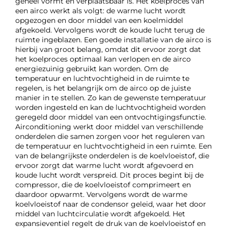
geheel vormt en verplaatsbaar is. Het koelproces van
een airco werkt als volgt: de warme lucht wordt
opgezogen en door middel van een koelmiddel
afgekoeld. Vervolgens wordt de koude lucht terug de
ruimte ingeblazen. Een goede installatie van de airco is
hierbij van groot belang, omdat dit ervoor zorgt dat
het koelproces optimaal kan verlopen en de airco
energiezuinig gebruikt kan worden. Om de
temperatuur en luchtvochtigheid in de ruimte te
regelen, is het belangrijk om de airco op de juiste
manier in te stellen. Zo kan de gewenste temperatuur
worden ingesteld en kan de luchtvochtigheid worden
geregeld door middel van een ontvochtigingsfunctie.
Airconditioning werkt door middel van verschillende
onderdelen die samen zorgen voor het reguleren van
de temperatuur en luchtvochtigheid in een ruimte. Een
van de belangrijkste onderdelen is de koelvloeistof, die
ervoor zorgt dat warme lucht wordt afgevoerd en
koude lucht wordt verspreid. Dit proces begint bij de
compressor, die de koelvloeistof comprimeert en
daardoor opwarmt. Vervolgens wordt de warme
koelvloeistof naar de condensor geleid, waar het door
middel van luchtcirculatie wordt afgekoeld. Het
expansieventiel regelt de druk van de koelvloeistof en