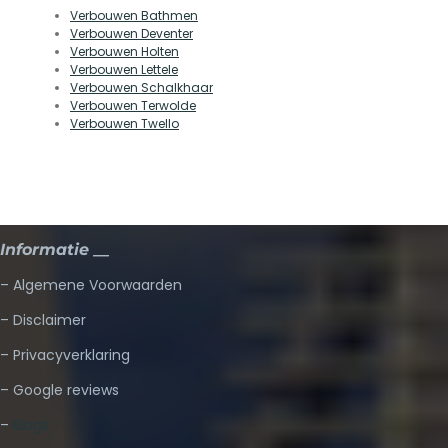
Verbouwen Bathmen
Verbouwen Deventer
Verbouwen Holten
Verbouwen Lettele
Verbouwen Schalkhaar
Verbouwen Terwolde
Verbouwen Twello
Informatie __
– Algemene Voorwaarden
– Disclaimer
– Privacyverklaring
– Google reviews
–
Blogs