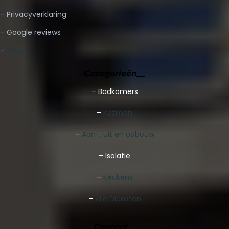
– Privacyverklaring
– Google reviews
–
Blogs
Categorieën__
–
Badkamers
–
Kozijnen
–
Aan-, uit en opbouw
– Isolatie
–
Keukens
–
Alle Diensten
Contact__