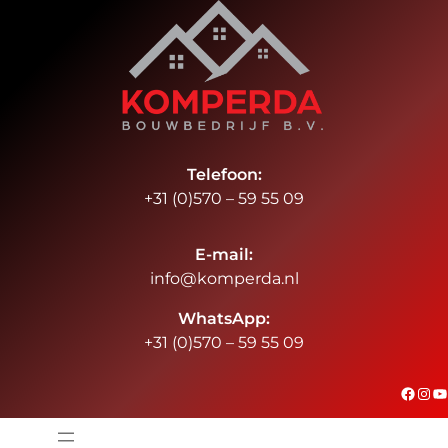
Ga
naar
de
inhoud
Telefoon:
+31 (0)570 – 59 55 09
E-mail:
info@komperda.nl
WhatsApp:
+31 (0)570 – 59 55 09
#
Instagram
YouTube