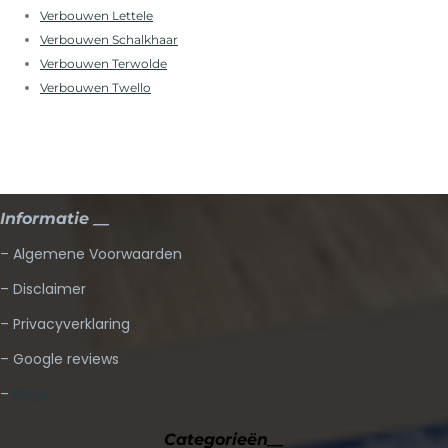
Verbouwen Lettele
Verbouwen Schalkhaar
Verbouwen Terwolde
Verbouwen Twello
Informatie __
– Algemene Voorwaarden
– Disclaimer
– Privacyverklaring
– Google reviews
–
Blogs
Categorieën__