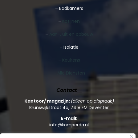
–
Badkamers
–
Kozijnen
–
Aan-, uit en opbouw
– Isolatie
–
Keukens
–
Alle Diensten
Contact__
Kantoor/ magazijn:
(alleen op afspraak)
Brunswijkstraat 4a, 7418 EM Deventer
E-mail:
info@komperda.nl
Telefoon: