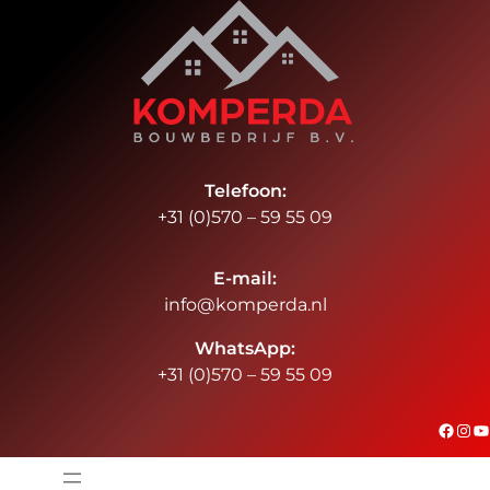
Ga
naar
de
inhoud
Telefoon:
+31 (0)570 – 59 55 09
E-mail:
info@komperda.nl
WhatsApp:
+31 (0)570 – 59 55 09
#
Instagram
YouTube