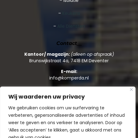
– Isolatie
–
Keukens
–
Alle Diensten
Contact__
Kantoor/ magazijn:
(alleen op afspraak)
Brunswijkstraat 4a, 7418 EM Deventer
E-mail:
info@komperda.nl
Telefoon:
+31 (0)570 – 59 55 09
Wij waarderen uw privacy
Whatsapp:
We gebruiken cookies om uw surfervaring te
+31 (0)570 – 59 55 09
verbeteren, gepersonaliseerde advertenties of inhoud
weer te geven en ons verkeer te analyseren. Door op
‘Alles accepteren’ te klikken, gaat u akkoord met ons
gebruik van cookies.