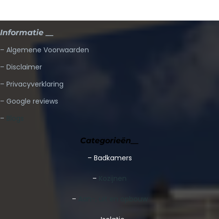
Informatie __
– Algemene Voorwaarden
– Disclaimer
– Privacyverklaring
– Google reviews
–
Blogs
Categorieën__
–
Badkamers
–
Kozijnen
–
Aan-, uit en opbouw