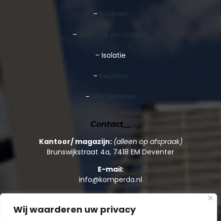
–
Kozijnen
–
Aan-, uit en opbouw
– Isolatie
–
Keukens
–
Alle Diensten
Contact__
Kantoor/ magazijn:
(alleen op afspraak)
Brunswijkstraat 4a, 7418 EM Deventer
E-mail:
info@komperda.nl
Telefoon:
+31 (0)570 – 59 55 09
Wij waarderen uw privacy