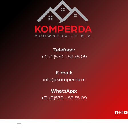
Ga
naar
de
inhoud
Telefoon:
+31 (0)570 – 59 55 09
E-mail:
info@komperda.nl
WhatsApp:
+31 (0)570 – 59 55 09
#
Instagram
YouTube