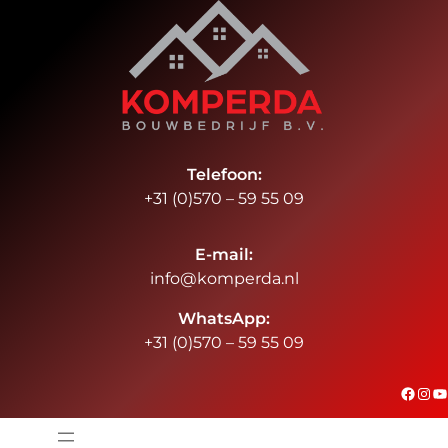
Ga
naar
de
inhoud
Telefoon:
+31 (0)570 – 59 55 09
E-mail:
info@komperda.nl
WhatsApp:
+31 (0)570 – 59 55 09
#
Instagram
YouTube