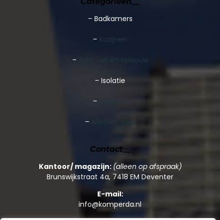
Categorieën__
–
Badkamers
–
Kozijnen
–
Aan-, uit en opbouw
– Isolatie
–
Keukens
–
Alle Diensten
Contact__
Kantoor/ magazijn:
(alleen op afspraak)
Brunswijkstraat 4a, 7418 EM Deventer
E-mail:
info@komperda.nl