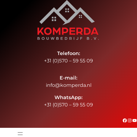
Ga
naar
de
inhoud
Telefoon:
+31 (0)570 – 59 55 09
E-mail:
info@komperda.nl
WhatsApp:
+31 (0)570 – 59 55 09
#
Instagram
YouTube