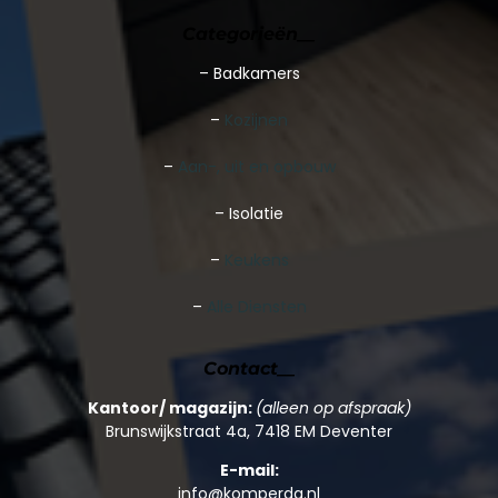
Categorieën__
–
Badkamers
–
Kozijnen
–
Aan-, uit en opbouw
– Isolatie
–
Keukens
–
Alle Diensten
Contact__
Kantoor/ magazijn:
(alleen op afspraak)
Brunswijkstraat 4a, 7418 EM Deventer
E-mail:
info@komperda.nl