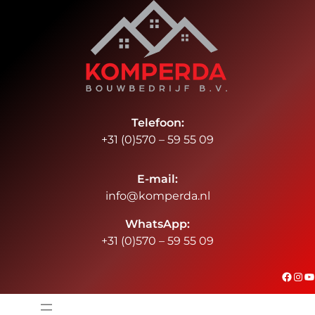
Ga
naar
de
inhoud
Telefoon:
+31 (0)570 – 59 55 09
E-mail:
info@komperda.nl
WhatsApp:
+31 (0)570 – 59 55 09
#
Instagram
YouTube