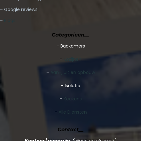
– Google reviews
–
Blogs
Categorieën__
–
Badkamers
–
Kozijnen
–
Aan-, uit en opbouw
– Isolatie
–
Keukens
–
Alle Diensten
Contact__
Kantoor/ magazijn:
(alleen op afspraak)