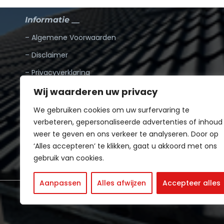
Informatie __
– Algemene Voorwaarden
– Disclaimer
– Privacyverklaring
– Google reviews
Wij waarderen uw privacy
–
Blogs
We gebruiken cookies om uw surfervaring te
verbeteren, gepersonaliseerde advertenties of inhoud
weer te geven en ons verkeer te analyseren. Door op
‘Alles accepteren’ te klikken, gaat u akkoord met ons
gebruik van cookies.
Aanpassen
Alles afwijzen
Accepteer alles