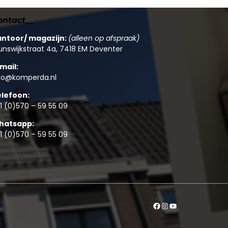
ontact__
antoor/ magazijn:
(alleen op afspraak)
unswijkstraat 4a, 7418 EM Deventer
mail:
fo@komperda.nl
elefoon:
1 (0)570 – 59 55 09
hatsapp:
1 (0)570 – 59 55 09
#
Instagram
YouTube