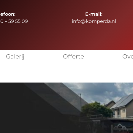
lefoon:
E-mail:
70 – 59 55 09
info@komperda.nl
Galerij
Offerte
Ove