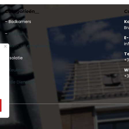
Categorieën__
C
–
Badkamers
K
Br
–
Kozijnen
E-
in
–
Aan-, uit en opbouw
T
– Isolatie
+3
–
Keukens
W
+3
–
Alle Diensten