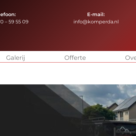
lefoon:
E-mail:
70 – 59 55 09
info@komperda.nl
Galerij
Offerte
Ove