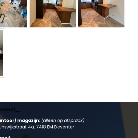
ontact__
antoor/ magazijn:
(alleen op afspraak)
unswijkstraat 4a, 7418 EM Deventer
mail: