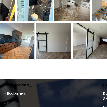
Categorieën__
C
–
Badkamers
K
Br
–
Kozijnen
E-